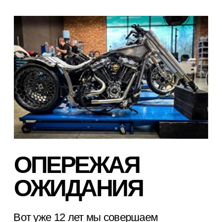
ОПЕРЕЖАЯ
ОЖИДАНИЯ
Вот уже 12 лет мы совершаем
революцию в кастомайзинге мотоциклов,
сочетая нашу непоколебимую страсть с
передовыми инновациями. Мы создаем
мотоциклы на заказ, которые воплощают
в себе индивидуальность, роскошь и
захватывающее стремление к свободе на
дороге.