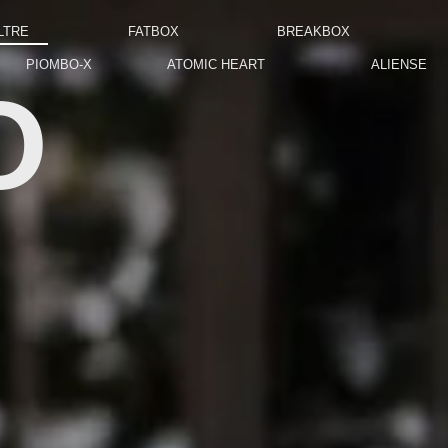
LTRE
FATBOX
BREAKBOX
PIOMBO-X
ATOMIC HEART
ALIENSE
O